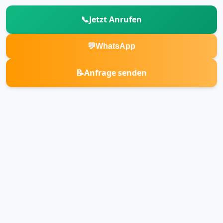
📞
Jetzt Anrufen
💬
WhatsApp
📝
Anfrage senden